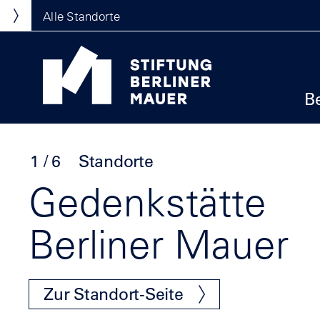
Direkt zum Inhalt
Standortmenu
Alle Standorte
Show locations
Stiftung Berliner Mauer Startseite
Ha
B
Homepa
Klicke
Ende
um
des
1 / 6
Standorte
den
Sliders
Slider
Gedenkstätte
zu
überspringen
Berliner Mauer
Zur Standort-Seite