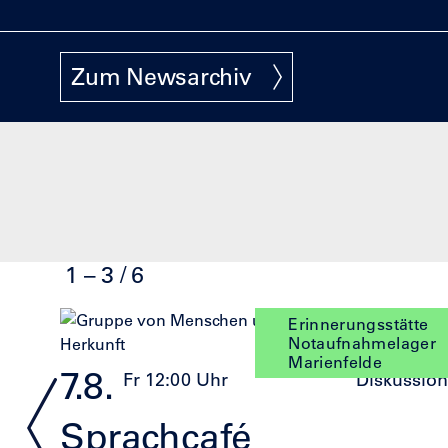
Zum Newsarchiv
1 – 3 / 6
Klicke
Ende
Erinnerungsstätte
Notaufnahmelager
um
des
Marienfelde
den
Sliders
7.8.
Fr 12:00 Uhr
Diskussion
Slider
zu
Sprachcafé
überspringen