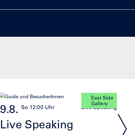
East Side
Gallery
9.8.
9
So 12:00 Uhr
Live Speaking
Live Speaking
F