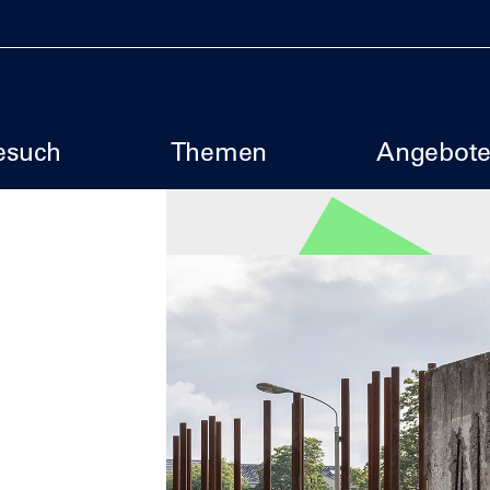
uptmenu SBM
esuch
Themen
Angebot
ge