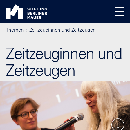
Direkt zum Inhalt
Standortmenu
Stiftung Berliner Mauer Startseite
Alle Standorte
Show locations
Men
Pfadnavigation
Themen
Zeitzeuginnen und Zeitzeugen
Zeitzeuginnen und
Zeitzeugen
Show