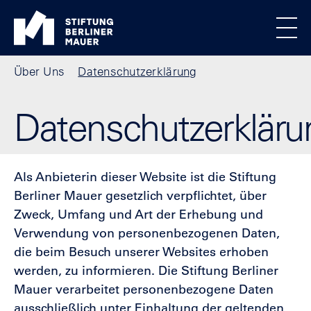
Direkt zum Inhalt
Standortmenu
Stiftung Berliner Mauer Startseite
Alle Standorte
Show locations
Men
Pfadnavigation
Über Uns
Datenschutzerklärung
Datenschutzerkläru
Als Anbieterin dieser Website ist die Stiftung
Berliner Mauer gesetzlich verpflichtet, über
Zweck, Umfang und Art der Erhebung und
Verwendung von personenbezogenen Daten,
die beim Besuch unserer Websites erhoben
werden, zu informieren. Die Stiftung Berliner
Mauer verarbeitet personenbezogene Daten
ausschließlich unter Einhaltung der geltenden