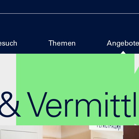
uptmenu SBM
esuch
Themen
Angebot
& Vermitt