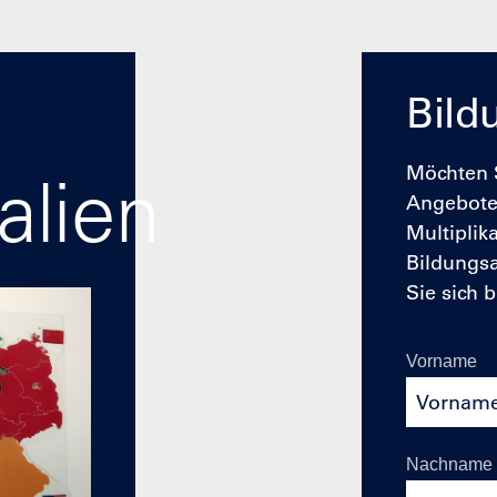
Bild
alien
Möchten S
Angebote 
Multiplik
Bildungsa
Sie sich b
Vorname
Nachname