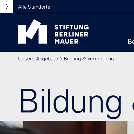
Direkt zum Inhalt
Standortmenu
Alle Standorte
Show locations
Stiftung Berliner Mauer Startseite
Ha
B
Pfadnavigation
Unsere Angebote
Bildung & Vermittlung
Bildung 