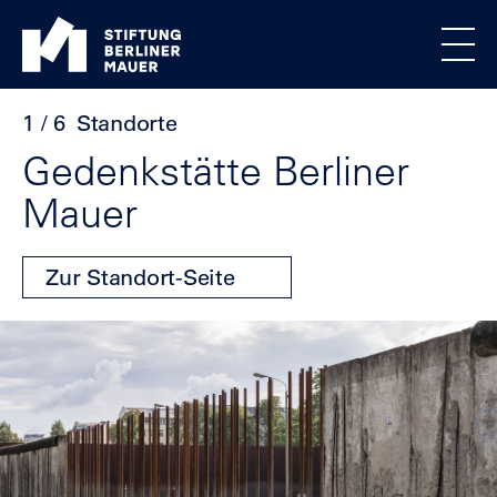
Direkt zum Inhalt
Standortmenu
Stiftung Berliner Mauer Startseite
Alle Standorte
Show locations
Men
Homepage
Klicke
Ende
1 / 6
Standorte
um
des
den
Sliders
Gedenkstätte Berliner
Slider
Mauer
zu
überspringen
Zur Standort-Seite