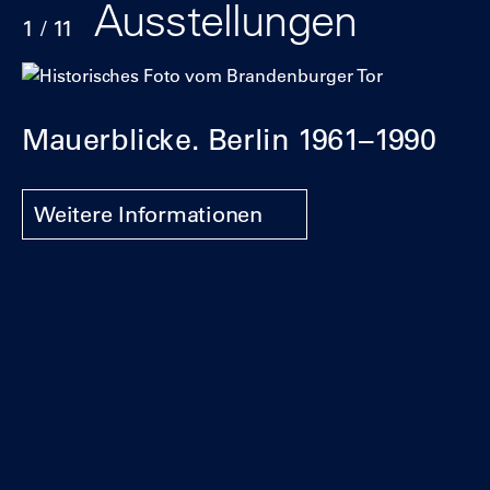
Ausstellungen
1 / 11
Klicke
Ende
um
des
den
Sliders
Mauerblicke. Berlin 1961–1990
Slider
zu
überspringen
Weitere Informationen