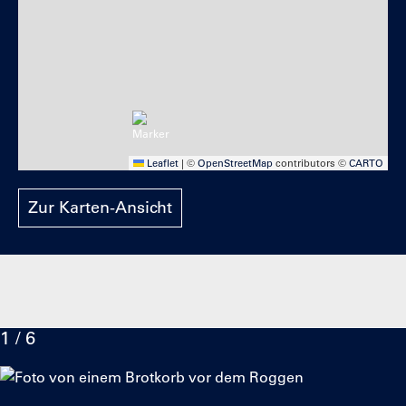
Leaflet
|
©
OpenStreetMap
contributors ©
CARTO
Zur Karten-Ansicht
1 / 6
Klicke
Ende
um
des