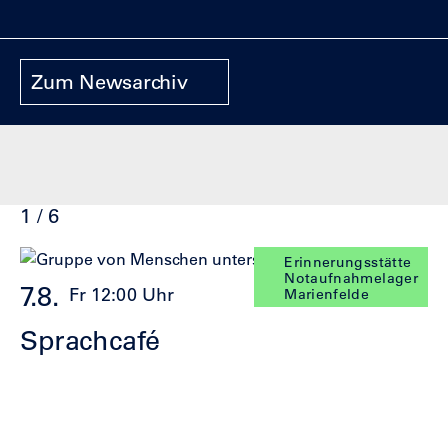
Zum Newsarchiv
1 / 6
Klicke
Ende
Erinnerungsstätte
Notaufnahmelager
um
des
7.8.
8
Fr 12:00 Uhr
Diskussion
Marienfelde
den
Sliders
Slider
Sprachcafé
L
zu
überspringen