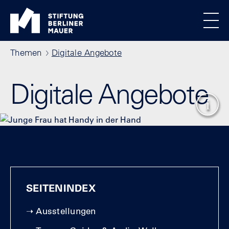
Direkt zum Inhalt
Standortmenu
Stiftung Berliner Mauer Startseite
Alle Standorte
Show locations
Men
Pfadnavigation
Themen
Digitale Angebote
Digitale Angebote
Show
SEITENINDEX
➝
Ausstellungen