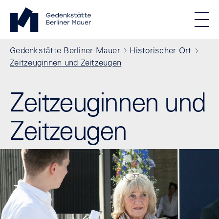
Direkt zum Inhalt
Standortmenu
Gedenkstätte Berliner Mauer Startseite
STIFTUNG BERLINER MAUER
Show locations
Men
Alle Standorte
Pfadnavigation
Gedenkstätte Berliner Mauer
Historischer Ort
Zeitzeuginnen und Zeitzeugen
Zeitzeuginnen und
Zeitzeugen