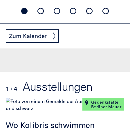
Zum Kalender
Ausstellungen
1 / 4
Klicke
Ende
Gedenkstätte
Berliner Mauer
um
des
den
Sliders
Slider
Wo Kolibris schwimmen
zu