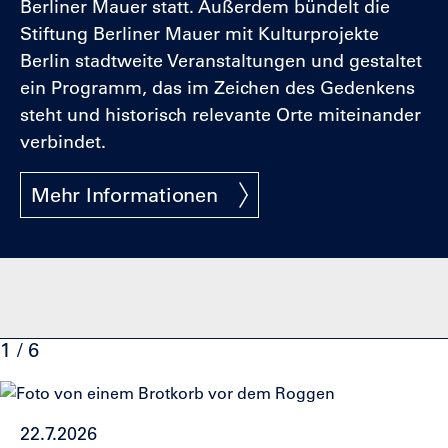
Berliner Mauer statt. Außerdem bündelt die
Stiftung Berliner Mauer mit Kulturprojekte
Berlin stadtweite Veranstaltungen und gestaltet
ein Programm, das im Zeichen des Gedenkens
steht und historisch relevante Orte miteinander
verbindet.
Mehr Informationen
1 / 6
Klicke
Ende
um
des
22.7.2026
den
Sliders