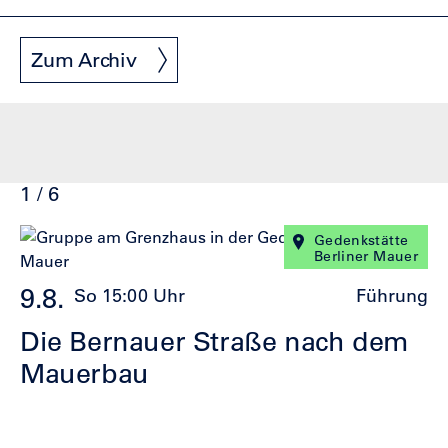
Zum Archiv
1 / 6
Klicke
Ende
Gedenkstätte
Berliner Mauer
um
des
den
Sliders
9.8.
1
So 15:00 Uhr
Führung
Slider
zu
Die Bernauer Straße nach dem
überspringen
G
Mauerbau
J