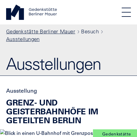
Direkt zum Inhalt
Standortmenu
Gedenkstätte Berliner Mauer Startseite
STIFTUNG BERLINER MAUER
Show locations
Men
Alle Standorte
Pfadnavigation
Gedenkstätte Berliner Mauer
Besuch
Ausstellungen
Ausstellungen
Ausstellung
GRENZ- UND
GEISTERBAHNHÖFE IM
GETEILTEN BERLIN
Gedenkstätte