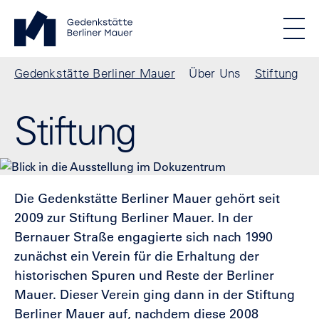
Direkt zum Inhalt
Standortmenu
Gedenkstätte Berliner Mauer Startseite
STIFTUNG BERLINER MAUER
Show locations
Men
Alle Standorte
Pfadnavigation
Gedenkstätte Berliner Mauer
Über Uns
Stiftung
Stiftung
Show
Die Gedenkstätte Berliner Mauer gehört seit
2009 zur Stiftung Berliner Mauer. In der
Bernauer Straße engagierte sich nach 1990
zunächst ein Verein für die Erhaltung der
historischen Spuren und Reste der Berliner
Mauer. Dieser Verein ging dann in der Stiftung
Berliner Mauer auf, nachdem diese 2008