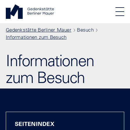
Direkt zum Inhalt
Standortmenu
Gedenkstätte Berliner Mauer Startseite
STIFTUNG BERLINER MAUER
Show locations
Men
Alle Standorte
Pfadnavigation
Gedenkstätte Berliner Mauer
Besuch
Informationen zum Besuch
Informationen
zum Besuch
SEITENINDEX