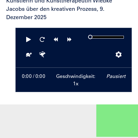
Künstlerin und Kunsttherapeutin Wiebke
Jacobs über den kreativen Prozess, 9.
Dezember 2025
Abspielen
Neustart
Zurück
Vorwärts
springen
springen
Langsamer
Schneller
Einste
0:00
/ 0:00
Geschwindigkeit:
Pausiert
1x