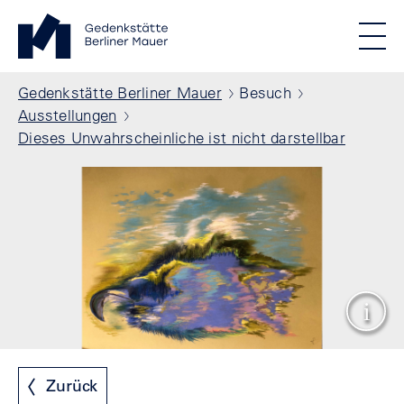
Direkt zum Inhalt
Standortmenu
Gedenkstätte Berliner Mauer Startseite
STIFTUNG BERLINER MAUER
Show locations
Men
Alle Standorte
Pfadnavigation
Gedenkstätte Berliner Mauer
Besuch
Ausstellungen
Dieses Unwahrscheinliche ist nicht darstellbar
Show
Zurück