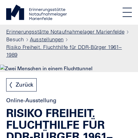
Direkt zum Inhalt
Standortmenu
Erinnerungsstätte Notaufnahmelager Marienfelde Startse
STIFTUNG BERLINER MAUER
Show locations
Men
Alle Standorte
Pfadnavigation
Erinnerungsstätte Notaufnahmelager Marienfelde
Besuch
Ausstellungen
Risiko Freiheit. Fluchthilfe für DDR-Bürger 1961–
1989
Zurück
Online-Ausstellung
RISIKO FREIHEIT.
FLUCHTHILFE FÜR
DDR-BÜRGER 1961–