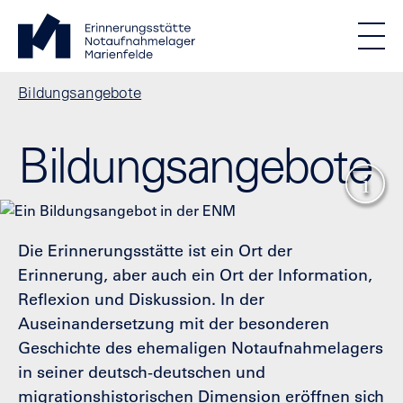
Direkt zum Inhalt
Standortmenu
Erinnerungsstätte Notaufnahmelager Marienfelde Startse
STIFTUNG BERLINER MAUER
Show locations
Men
Alle Standorte
Pfadnavigation
Bildungsangebote
Bildungsangebote
Show
Die Erinnerungsstätte ist ein Ort der
Erinnerung, aber auch ein Ort der Information,
Reflexion und Diskussion. In der
Auseinandersetzung mit der besonderen
Geschichte des ehemaligen Notaufnahmelagers
in seiner deutsch-deutschen und
migrationshistorischen Dimension eröffnen sich