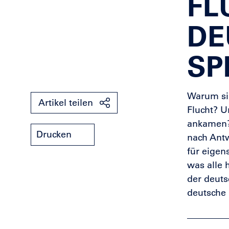
FL
DE
SP
Warum si
Artikel teilen
Flucht? U
ankamen?
Drucken
nach Ant
für eigen
was alle 
der deuts
deutsche