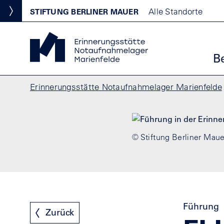
Direkt zum Inhalt
Standortmenu
Alle Standorte
STIFTUNG BERLINER MAUER
Show locations
Erinnerungsstätte Notaufnahmelager Marienfelde St
Ha
B
Pfadnavigation
Erinnerungsstätte Notaufnahmelager Marienfelde
© Stiftung Berliner Maue
Führung
Zurück