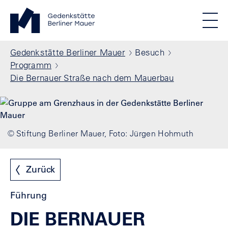
Direkt zum Inhalt
Standortmenu
Gedenkstätte Berliner Mauer Startseite
STIFTUNG BERLINER MAUER
Show locations
Men
Alle Standorte
Pfadnavigation
Gedenkstätte Berliner Mauer
Besuch
Programm
Die Bernauer Straße nach dem Mauerbau
© Stiftung Berliner Mauer, Foto: Jürgen Hohmuth
Zurück
Führung
DIE BERNAUER