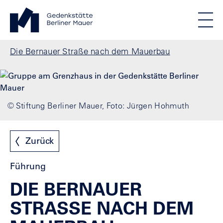
Direkt zum Inhalt
Standortmenu
Gedenkstätte Berliner Mauer Startseite
STIFTUNG BERLINER MAUER
Show locations
Men
Alle Standorte
Pfadnavigation
Die Bernauer Straße nach dem Mauerbau
© Stiftung Berliner Mauer, Foto: Jürgen Hohmuth
Zurück
Führung
DIE BERNAUER
STRASSE NACH DEM M