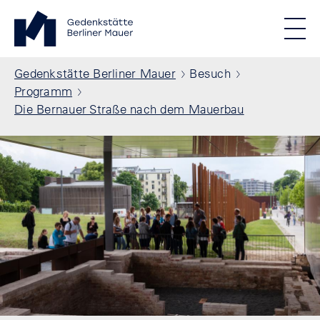
Direkt zum Inhalt
Standortmenu
Gedenkstätte Berliner Mauer Startseite
STIFTUNG BERLINER MAUER
Show locations
Men
Alle Standorte
Pfadnavigation
Gedenkstätte Berliner Mauer
Besuch
Programm
Die Bernauer Straße nach dem Mauerbau