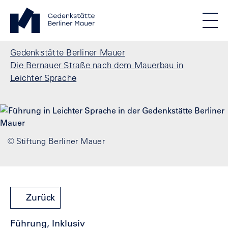
Direkt zum Inhalt
Standortmenu
Gedenkstätte Berliner Mauer Startseite
STIFTUNG BERLINER MAUER
Show locations
Men
Alle Standorte
Pfadnavigation
Gedenkstätte Berliner Mauer
Die Bernauer Straße nach dem Mauerbau in
Leichter Sprache
© Stiftung Berliner Mauer
Zurück
Führung, Inklusiv