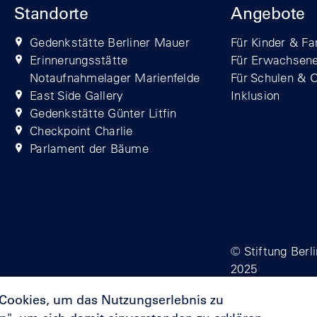
Standorte
Angebote
Gedenkstätte Berliner Mauer
Für Kinder & Fa
Erinnerungsstätte
Für Erwachsen
Notaufnahmelager Marienfelde
Für Schulen & 
East Side Gallery
Inklusion
Gedenkstätte Günter Litfin
Checkpoint Charlie
Parlament der Bäume
© Stiftung Berl
2025
 Cookies, um das Nutzungserlebnis zu