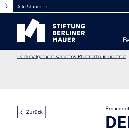
Direkt zum Inhalt
Standortmenu
Alle Standorte
Show locations
Stiftung Berliner Mauer Startseite
Ha
B
Pfadnavigation
Denkmalgerecht saniertes Pförtnerhaus eröffnet
Pressemit
Zurück
DE