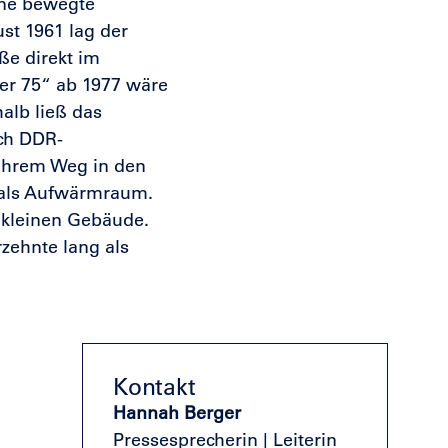
ine bewegte
st 1961 lag der
ße direkt im
er 75“ ab 1977 wäre
alb ließ das
uch DDR-
ihrem Weg in den
i als Aufwärmraum.
 kleinen Gebäude.
zehnte lang als
Kontakt
Hannah Berger
Pressesprecherin | Leiterin