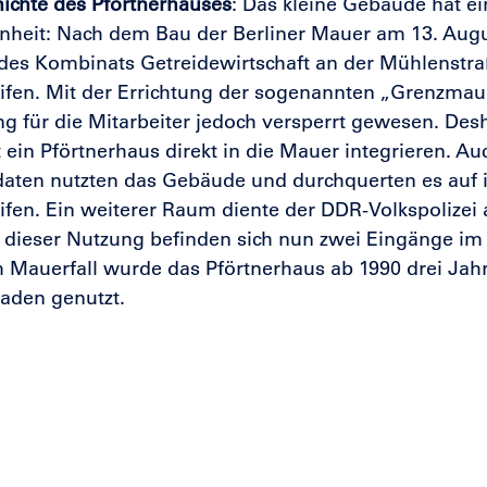
ichte des Pförtnerhauses
: Das kleine Gebäude hat e
heit: Nach dem Bau der Berliner Mauer am 13. Augu
des Kombinats Getreidewirtschaft an der Mühlenstra
ifen. Mit der Errichtung der sogenannten „Grenzmau
g für die Mitarbeiter jedoch versperrt gewesen. Desh
ein Pförtnerhaus direkt in die Mauer integrieren. A
daten nutzten das Gebäude und durchquerten es auf 
ifen. Ein weiterer Raum diente der DDR-Volkspolize
dieser Nutzung befinden sich nun zwei Eingänge im
Mauerfall wurde das Pförtnerhaus ab 1990 drei Jahr
aden genutzt.