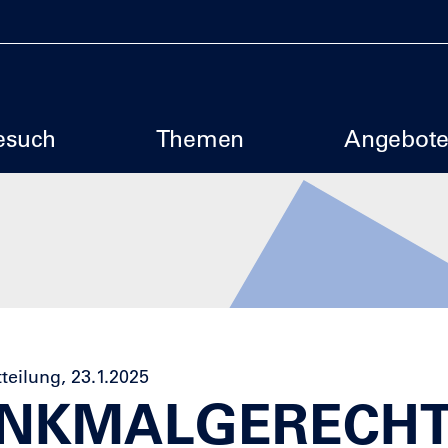
uptmenu SBM
esuch
Themen
Angebot
teilung, 23.1.2025
NKMALGERECH