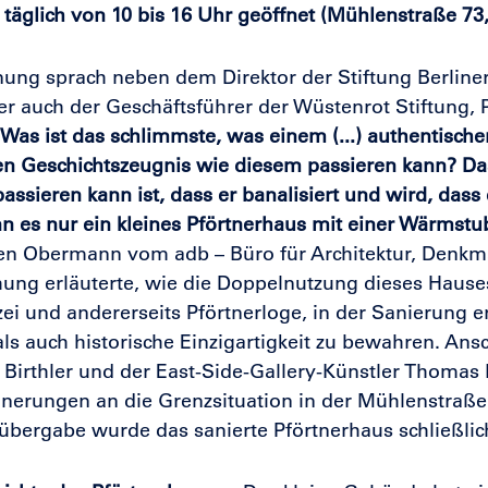
täglich von 10 bis 16 Uhr geöffnet (Mühlenstraße 73,
nung sprach neben dem Direktor der Stiftung Berliner
r auch der Geschäftsführer der Wüstenrot Stiftung, Pr
"Was ist das schlimmste, was einem (...) authentische
en Geschichtszeugnis wie diesem passieren kann? D
assieren kann ist, dass er banalisiert und wird, das
 es nur ein kleines Pförtnerhaus mit einer Wärmstube
en Obermann vom adb – Büro für Architektur, Denkm
ung erläuterte, wie die Doppelnutzung dieses Hauses
zei und andererseits Pförtnerloge, in der Sanierung 
als auch historische Einzigartigkeit zu bewahren. Ans
Birthler und der East-Side-Gallery-Künstler Thomas 
nnerungen an die Grenzsituation in der Mühlenstraße
übergabe wurde das sanierte Pförtnerhaus schließlich 