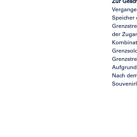
Zur Gesch
Vergangen
Speicher 
Grenzstre
der Zugan
Kombinat 
Grenzsol
Grenzstre
Aufgrund 
Nach dem 
Souvenirl