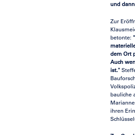
und dann 
Zur Eröff
Klausmeie
betonte:
materiell
dem Ort p
Auch wenn
ist."
Steff
Bauforsch
Volkspoli
bauliche 
Marianne 
ihren Eri
Schlüssel