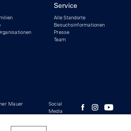
Service
milien
Alle Standorte
e
Besuchsinformationen
Organisationen
Presse
Team
iner Mauer
Social
Zum Facebook-Profil der
Zum Instagram-Prof
Zum YouTube
Media