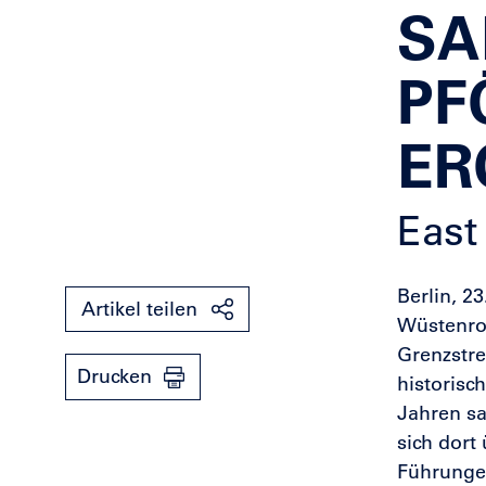
SA
PF
ER
East
Berlin, 2
Artikel teilen
Wüstenrot
Grenzstre
Drucken
historisc
Jahren sa
sich dort
Führungen