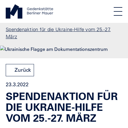
Direkt zum Inhalt
Standortmenu
Gedenkstätte Berliner Mauer Startseite
STIFTUNG BERLINER MAUER
Show locations
Men
Alle Standorte
Pfadnavigation
Spendenaktion für die Ukraine-Hilfe vom 25.-27.
März
Zurück
23.3.2022
SPENDENAKTION FÜR
DIE UKRAINE-HILFE
VOM 25.-27. MÄRZ