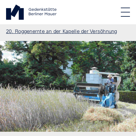
Direkt zum Inhalt
Standortmenu
Gedenkstätte Berliner Mauer Startseite
STIFTUNG BERLINER MAUER
Show locations
Men
Alle Standorte
Pfadnavigation
20. Roggenernte an der Kapelle der Versöhnung