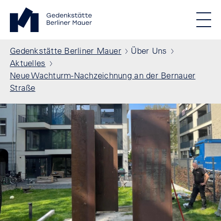
Direkt zum Inhalt
Standortmenu
Gedenkstätte Berliner Mauer Startseite
STIFTUNG BERLINER MAUER
Show locations
Men
Alle Standorte
Pfadnavigation
Gedenkstätte Berliner Mauer
Über Uns
Aktuelles
Neue Wachturm-Nachzeichnung an der Bernauer
Straße