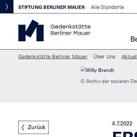
Direkt zum Inhalt
Standortmenu
Alle Standorte
STIFTUNG BERLINER MAUER
Show locations
Gedenkstätte Berliner Mauer Startseite
Ha
B
Pfadnavigation
Gedenkstätte Berliner Mauer
Über Uns
Aktuel
© Archiv der sozialen D
4.7.2022
Zurück