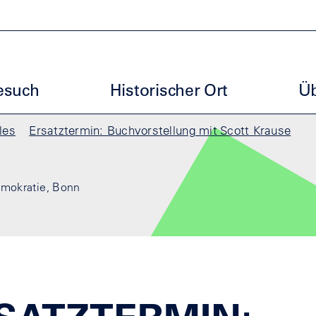
uptmenu GBM
esuch
Historischer Ort
Üb
les
Ersatztermin: Buchvorstellung mit Scott Krause
emokratie, Bonn