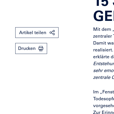
15
GE
Mit dem „
Artikel teilen
zentraler
Damit war
Drucken
realisiert
erklärte 
Entstehun
sehr emot
zentrale 
Im „Fenst
Todesopf
vorgesehe
Zur Erinn