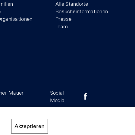
milien
Alle Standorte
e
Besuchsinformationen
Organisationen
Presse
Team
iner Mauer
Social
Zum Facebook-Profil der
Zum Instagram-Prof
Zum YouTube
Media
Akzeptieren