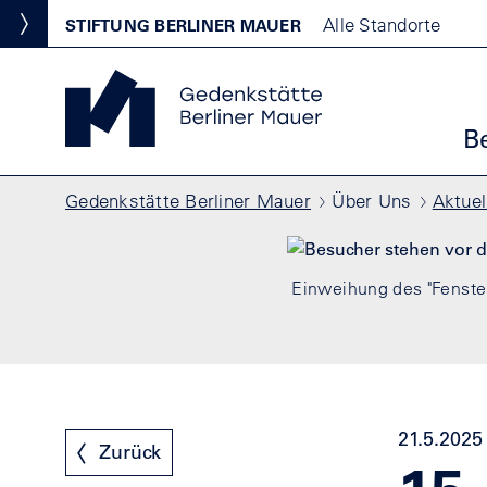
Direkt zum Inhalt
Standortmenu
Alle Standorte
STIFTUNG BERLINER MAUER
Show locations
Gedenkstätte Berliner Mauer Startseite
Ha
B
Pfadnavigation
Gedenkstätte Berliner Mauer
Über Uns
Aktuel
Einweihung des "Fenster
21.5.2025
Zurück