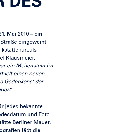
R DES
. Mai 2010 – ein
 Straße eingeweiht.
nkstättenareals
xel Klausmeier,
ar ein Meilenstein im
hielt einen neuen,
es Gedenkens‘ der
uer.“
ür jedes bekannte
Todesdatum und Foto
tätte Berliner Mauer.
ografien lädt die