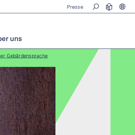
Presse
SUCHE
EINFACHE
SPR
er uns
her Gebärdensprache