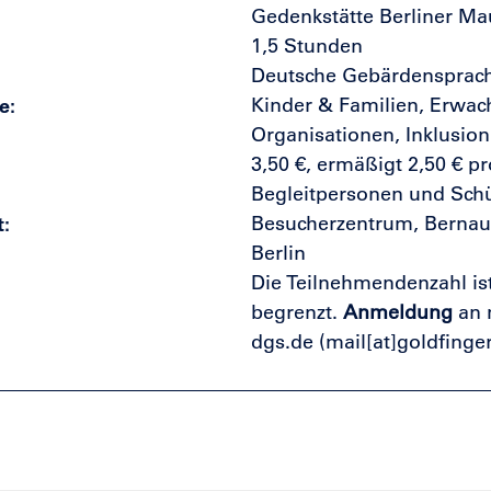
Gedenkstätte Berliner Ma
1,5 Stunden
Deutsche Gebärdensprac
e
Kinder & Familien, Erwac
Organisationen, Inklusion
3,50 €, ermäßigt 2,50 € p
Begleitpersonen und Schü
t
Besucherzentrum, Bernaue
Berlin
Die Teilnehmendenzahl is
begrenzt.
Anmeldung
an
dgs.de
(mail[at]goldfinge