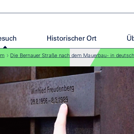
uptmenu GBM
esuch
Historischer Ort
Üb
mm
Die Bernauer Straße nach dem Mauerbau - in deutsc