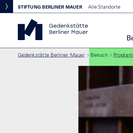
Direkt zum Inhalt
Standortmenu
Alle Standorte
STIFTUNG BERLINER MAUER
Show locations
Gedenkstätte Berliner Mauer Startseite
Ha
B
Pfadnavigation
Gedenkstätte Berliner Mauer
Besuch
Progra