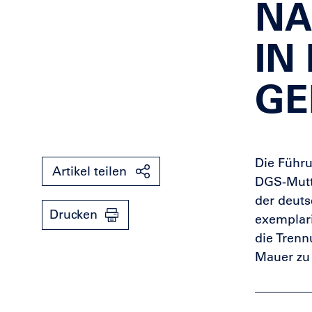
AC
N 
EB
Die Führu
Artikel teilen
DGS-Mutte
der deuts
Drucken
exemplar
die Trenn
Mauer zu