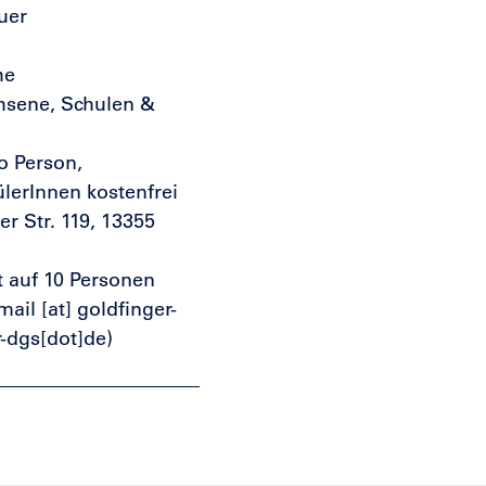
uer
he
hsene, Schulen &
ro Person,
lerInnen kostenfrei
r Str. 119, 13355
t auf 10 Personen
mail
[at]
goldfinger-
r-dgs[dot]de)