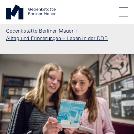
Direkt zum Inhalt
Standortmenu
Gedenkstätte Berliner Mauer Startseite
STIFTUNG BERLINER MAUER
Show locations
Men
Alle Standorte
Pfadnavigation
Gedenkstätte Berliner Mauer
Alltag und Erinnerungen – Leben in der DDR