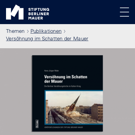
Direkt zum Inhalt
Standortmenu
Stiftung Berliner Mauer Startseite
Alle Standorte
Show locations
Men
Pfadnavigation
Themen
Publikationen
Versöhnung im Schatten der Mauer