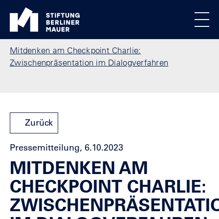
Direkt zum Inhalt
Standortmenu
Stiftung Berliner Mauer Startseite
Alle Standorte
Show locations
Men
Pfadnavigation
Mitdenken am Checkpoint Charlie:
Zwischenpräsentation im Dialogverfahren
Zurück
Pressemitteilung, 6.10.2023
MITDENKEN AM
CHECKPOINT CHARLIE:
ZWISCHENPRÄSENTATI