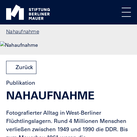
Direkt zum Inhalt
Standortmenu
Stiftung Berliner Mauer Startseite
Alle Standorte
Show locations
Men
Pfadnavigation
Nahaufnahme
Zurück
Publikation
NAHAUFNAHME
Fotografierter Alltag in West-Berliner
Flüchtlingslagern. Rund 4 Millionen Menschen
verließen zwischen 1949 und 1990 die DDR. Bis