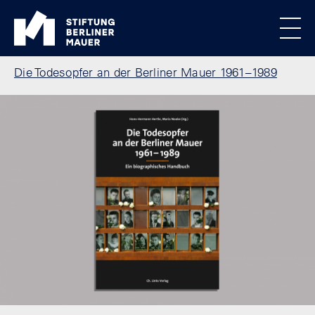
Direkt zum Inhalt
Standortmenu
Stiftung Berliner Mauer Startseite
Alle Standorte
Show locations
Men
Pfadnavigation
Die Todesopfer an der Berliner Mauer 1961–1989