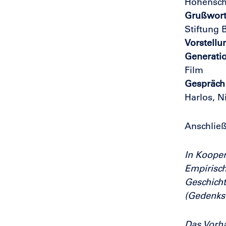
Hohens
Grußwor
Stiftung 
Vorstellu
Generati
Film
Gespräch 
Harlos, N
Anschlie
In Kooper
Empirisch
Geschich
(Gedenks
Das Vorh