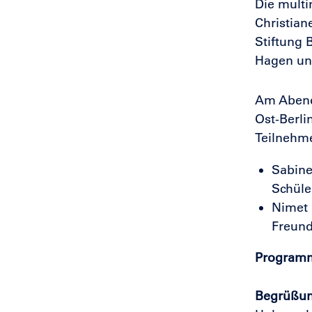
Die multi
Christian
Stiftung 
Hagen und
Am Abend 
Ost-Berli
Teilnehme
Sabine
Schüle
Nimet 
Freund
Program
Begrüßu