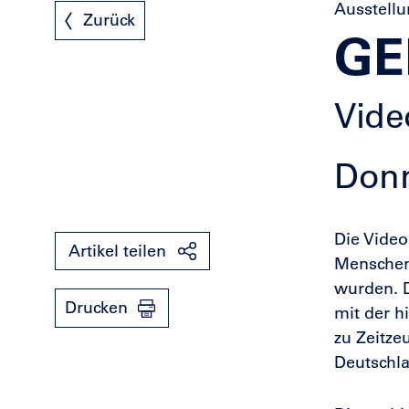
Ausstell
Zurück
GE
Vide
Donn
Die Vide
Artikel teilen
Menschen
wurden. D
Drucken
mit der h
zu Zeitze
Deutschl