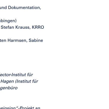
g und Dokumentation,
übingen)
 Stefan Krauss, KRRO
ten Harmsen, Sabine
tor-Institut für
Hagen (Institut für
ugenbüro
insinn“-Projekt an