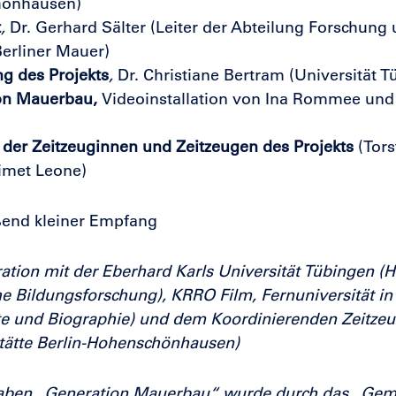
chönhausen)
t
,
Dr. Gerhard Sälter (Leiter der Abteilung Forschun
Berliner Mauer)
ng des Projekts
,
Dr. Christiane Bertram (Universität T
on Mauerbau,
Videoinstallation von Ina Rommee und
der Zeitzeuginnen und Zeitzeugen des Projekts
(Tors
imet Leone)
ßend kleiner Empfang
ation mit der Eberhard Karls Universität Tübingen (Hec
e Bildungsforschung), KRRO Film, Fernuniversität in 
te und Biographie) und dem Koordinierenden Zeitze
tätte Berlin-Hohenschönhausen)
aben „Generation Mauerbau“ wurde durch das „Geme