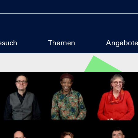
uptmenu SBM
esuch
Themen
Angebot