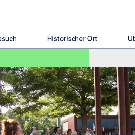
uptmenu GBM
esuch
Historischer Ort
Üb