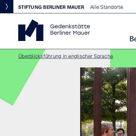
Direkt zum Inhalt
Standortmenu
Alle Standorte
STIFTUNG BERLINER MAUER
Show locations
Gedenkstätte Berliner Mauer Startseite
Ha
B
Pfadnavigation
Überblicksführung in englischer Sprache