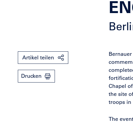
EN
Berl
Bernauer 
Artikel teilen
commemora
completed
Drucken
fortifica
Chapel of
the site 
troops in
The event