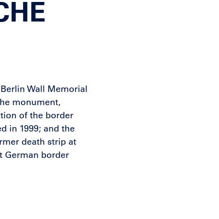
CHE
 Berlin Wall Memorial
 the monument,
tion of the border
ed in 1999; and the
rmer death strip at
ast German border