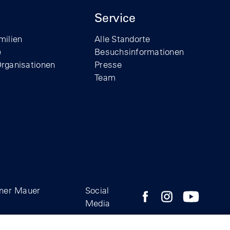
Service
milien
Alle Standorte
e
Besuchsinformationen
Organisationen
Presse
Team
iner Mauer
Social
Zum Facebook-Profil der
Zum Instagram-Prof
Zum YouTube
Media