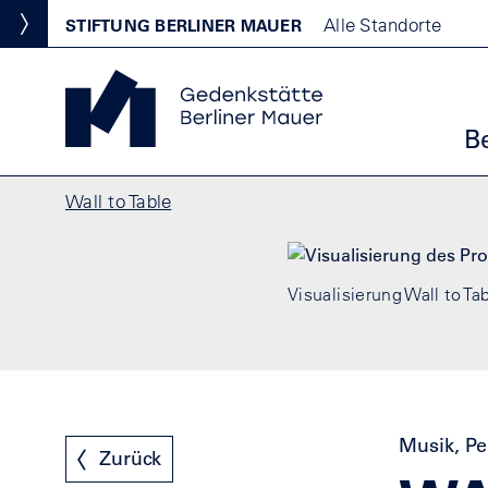
Direkt zum Inhalt
Standortmenu
Alle Standorte
STIFTUNG BERLINER MAUER
Show locations
Gedenkstätte Berliner Mauer Startseite
Ha
B
Pfadnavigation
Wall to Table
Visualisierung Wall to T
Musik, Pe
Zurück