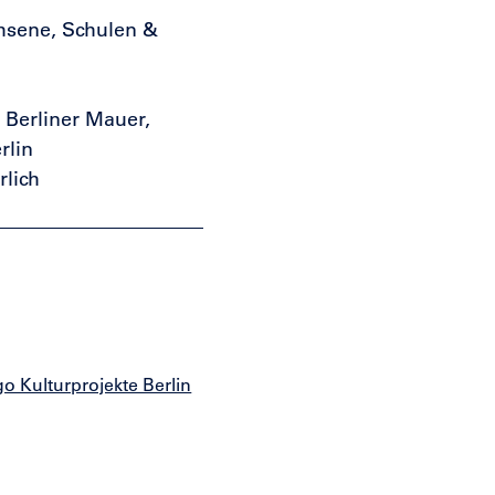
hsene, Schulen &
 Berliner Mauer,
rlin
lich