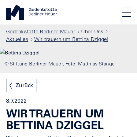
Direkt zum Inhalt
Standortmenu
Gedenkstätte Berliner Mauer Startseite
STIFTUNG BERLINER MAUER
Show locations
Men
Alle Standorte
Pfadnavigation
Gedenkstätte Berliner Mauer
Über Uns
Aktuelles
Wir trauern um Bettina Dziggel
© Stiftung Berliner Mauer, Foto: Matthias Stange
Zurück
8.7.2022
WIR TRAUERN UM
BETTINA DZIGGEL