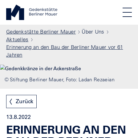
Direkt zum Inhalt
Standortmenu
Gedenkstätte Berliner Mauer Startseite
STIFTUNG BERLINER MAUER
Show locations
Men
Alle Standorte
Pfadnavigation
Gedenkstätte Berliner Mauer
Über Uns
Aktuelles
Erinnerung an den Bau der Berliner Mauer vor 61
Jahren
© Stiftung Berliner Mauer, Foto: Ladan Rezaeian
Zurück
13.8.2022
ERINNERUNG AN DEN