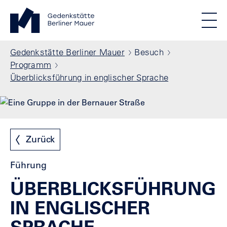
Direkt zum Inhalt
Standortmenu
Gedenkstätte Berliner Mauer Startseite
STIFTUNG BERLINER MAUER
Show locations
Men
Alle Standorte
Pfadnavigation
Gedenkstätte Berliner Mauer
Besuch
Programm
Überblicksführung in englischer Sprache
Zurück
Führung
ÜBERBLICKSFÜHRUNG
IN ENGLISCHER
SPRACHE