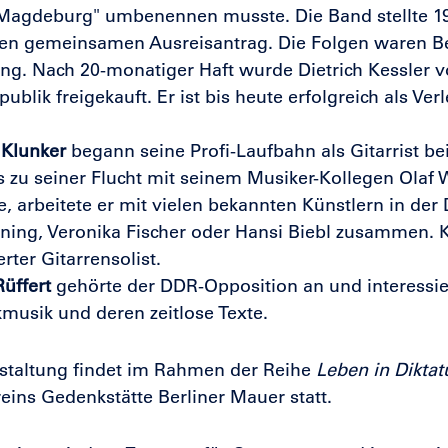
agdeburg" umbenennen musste. Die Band stellte 1981
nen gemeinsamen Ausreisantrag. Die Folgen waren B
ung. Nach 20-monatiger Haft wurde Dietrich Kessler v
ublik freigekauft. Er ist bis heute erfolgreich als Ve
 Klunker
begann seine Profi-Laufbahn als Gitarrist b
s zu seiner Flucht mit seinem Musiker-Kollegen Olaf
e, arbeitete er mit vielen bekannten Künstlern in der
ning, Veronika Fischer oder Hansi Biebl zusammen. Kl
ter Gitarrensolist.
üffert
gehörte der DDR-Opposition an und interessiert
usik und deren zeitlose Texte.
staltung findet im Rahmen der Reihe
Leben in Diktat
eins Gedenkstätte Berliner Mauer statt.