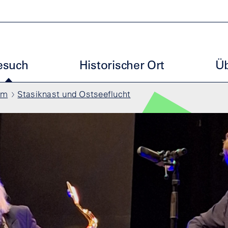
uptmenu GBM
esuch
Historischer Ort
Üb
mm
Stasiknast und Ostseeflucht