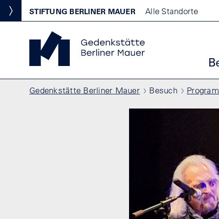
Direkt zum Inhalt
Standortmenu
Alle Standorte
STIFTUNG BERLINER MAUER
Show locations
Gedenkstätte Berliner Mauer Startseite
Ha
B
Pfadnavigation
Gedenkstätte Berliner Mauer
Besuch
Progra