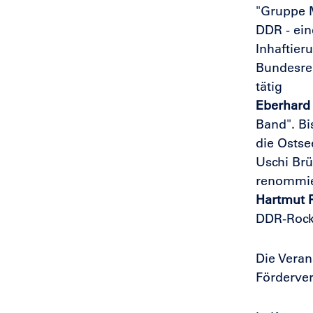
"Gruppe M
DDR - ei
Inhaftier
Bundesrep
tätig
Eberhard
Band". Bi
die Ostse
Uschi Brü
renommier
Hartmut R
DDR-Rockm
Die Veran
Förderver