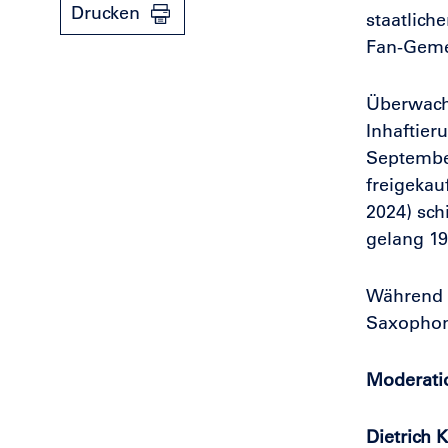
Drucken
staatlich
Fan-Geme
Überwach
Inhaftier
Septembe
freigekau
2024) sch
gelang 19
Während d
Saxophon 
Moderati
Dietrich 