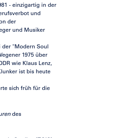
 - einzigartig in der
erufsverbot und
on der
rleger und Musiker
ei der "Modern Soul
 Wegener 1975 über
 DDR wie Klaus Lenz,
unker ist bis heute
e sich früh für die
uren
des