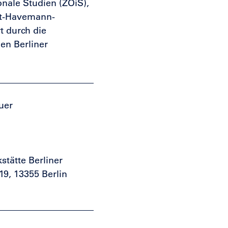
nale Studien (ZOiS),
rt-Havemann-
t durch die
en Berliner
uer
tätte Berliner
19, 13355 Berlin