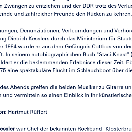
en Zwängen zu entziehen und der DDR trotz des Verlu
inde und zahlreicher Freunde den Rücken zu kehren.
ungen, Denunziationen, Verleumdungen und Verhöre
ung Dietrich Kesslers durch das Ministerium für Staats
r 1984 wurde er aus dem Gefängnis Cottbus von der
ft. In seinem autobiographischen Buch "Stasi-Knast" 
ildert er die beklemmenden Erlebnisse dieser Zeit. E
75 eine spektakuläre Flucht im Schlauchboot über di
es Abends greifen die beiden Musiker zu Gitarre un
und vermitteln so einen Einblick in ihr künstlerische
on
: Hartmut Rüffert
Kessler
war Chef der bekannten Rockband "Klosterbrüde