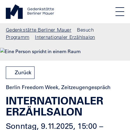
Direkt zum Inhalt
Standortmenu
Gedenkstätte Berliner Mauer Startseite
STIFTUNG BERLINER MAUER
Show locations
Men
Alle Standorte
Pfadnavigation
Gedenkstätte Berliner Mauer
Besuch
Programm
Internationaler Erzählsalon
Zurück
Berlin Freedom Week, Zeitzeugengespräch
INTERNATIONALER
ERZÄHLSALON
Sonntag, 9.11.2025, 15:00 –