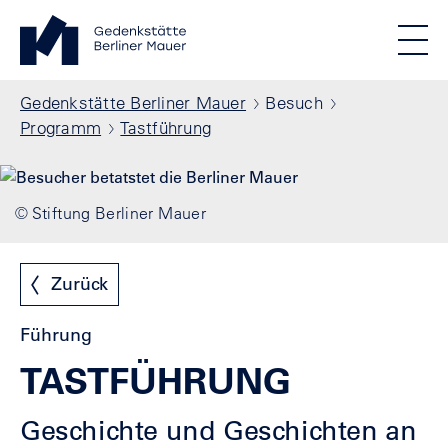
Direkt zum Inhalt
Standortmenu
Gedenkstätte Berliner Mauer Startseite
STIFTUNG BERLINER MAUER
Show locations
Men
Alle Standorte
Pfadnavigation
Gedenkstätte Berliner Mauer
Besuch
Programm
Tastführung
© Stiftung Berliner Mauer
Zurück
Führung
TASTFÜHRUNG
Geschichte und Geschichten an