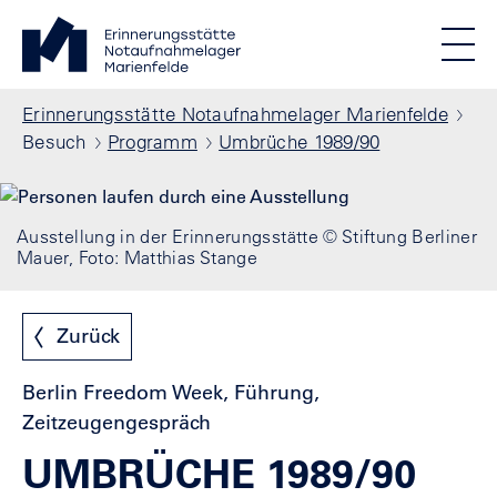
Direkt zum Inhalt
Standortmenu
Erinnerungsstätte Notaufnahmelager Marienfelde Startse
STIFTUNG BERLINER MAUER
Show locations
Men
Alle Standorte
Pfadnavigation
Erinnerungsstätte Notaufnahmelager Marienfelde
Besuch
Programm
Umbrüche 1989/90
Ausstellung in der Erinnerungsstätte © Stiftung Berliner
Mauer, Foto: Matthias Stange
Zurück
Berlin Freedom Week, Führung,
Zeitzeugengespräch
UMBRÜCHE 1989/90