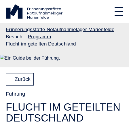
Direkt zum Inhalt
Standortmenu
Erinnerungsstätte Notaufnahmelager Marienfelde Startseite
STIFTUNG BERLINER MAUER
Show locations
Men
Alle Standorte
Pfadnavigation
Erinnerungsstätte Notaufnahmelager Marienfelde
Besuch
Programm
Flucht im geteilten Deutschland
Zurück
Führung
FLUCHT IM GETEILTEN
DEUTSCHLAND