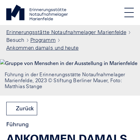
Direkt zum Inhalt
Standortmenu
Erinnerungsstätte Notaufnahmelager Marienfelde Startse
STIFTUNG BERLINER MAUER
Show locations
Men
Alle Standorte
Pfadnavigation
Erinnerungsstätte Notaufnahmelager Marienfelde
Besuch
Programm
Ankommen damals und heute
Führung in der Erinnerungsstätte Notaufnahmelager
Marienfelde, 2023 © Stiftung Berliner Mauer, Foto:
Matthias Stange
Zurück
Führung
ANKOMMEN DAMALS