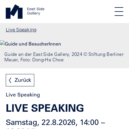
Direkt zum Inhalt
Standortmenu
East Side Gallery Startseite
STIFTUNG BERLINER MAUER
Show locations
Men
Alle Standorte
Pfadnavigation
Live Speaking
Guide an der East Side Gallery, 2024 © Stiftung Berliner
Mauer, Foto: Dong-Ha Choe
Zurück
Live Speaking
LIVE SPEAKING
Samstag, 22.8.2026, 14:00 –