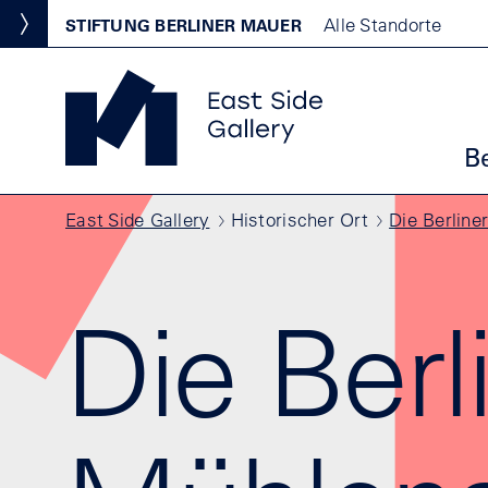
Direkt zum Inhalt
Standortmenu
Alle Standorte
STIFTUNG BERLINER MAUER
Show locations
East Side Gallery Startseite
Ha
B
Pfadnavigation
East Side Gallery
Historischer Ort
Die Berline
Die Berl