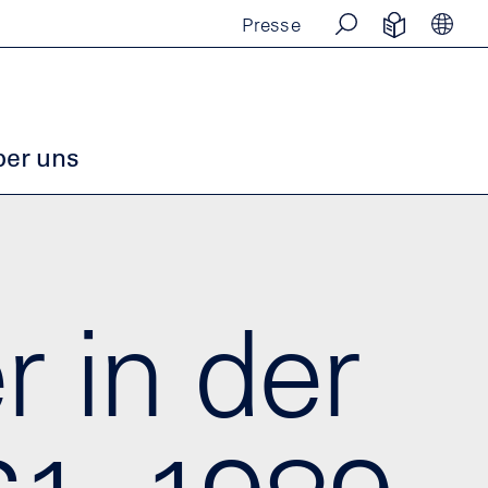
Presse
SUCHE
EINFACHE
SPR
er uns
r in der