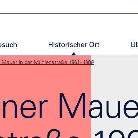
uptmenu ESG
esuch
Historischer Ort
Üb
r Mauer in der Mühlenstraße 1961–1989
iner Maue