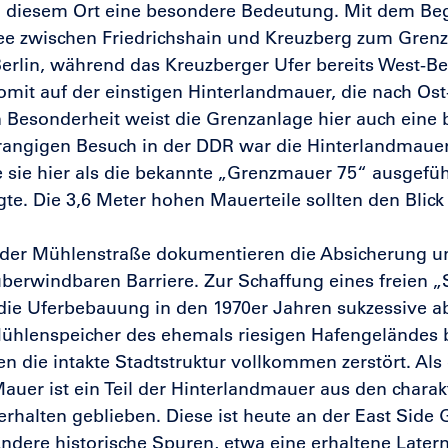
n diesem Ort eine besondere Bedeutung. Mit dem Be
e zwischen Friedrichshain und Kreuzberg zum Grenzst
Berlin, während das Kreuzberger Ufer bereits West-Ber
omit auf der einstigen Hinterlandmauer, die nach Ost-
Besonderheit weist die Grenzanlage hier auch eine ba
hrangigen Besuch in der DDR war die Hinterlandmaue
 sie hier als die bekannte „Grenzmauer 75“ ausgeführ
te. Die 3,6 Meter hohen Mauerteile sollten den Blick
 der Mühlenstraße dokumentieren die Absicherung u
berwindbaren Barriere. Zur Schaffung eines freien „
e Uferbebauung in den 1970er Jahren sukzessive ab
Mühlenspeicher des ehemals riesigen Hafengeländes b
die intakte Stadtstruktur vollkommen zerstört. Als 
auer ist ein Teil der Hinterlandmauer aus den charak
erhalten geblieben. Diese ist heute an der East Side
 Andere historische Spuren, etwa eine erhaltene Later