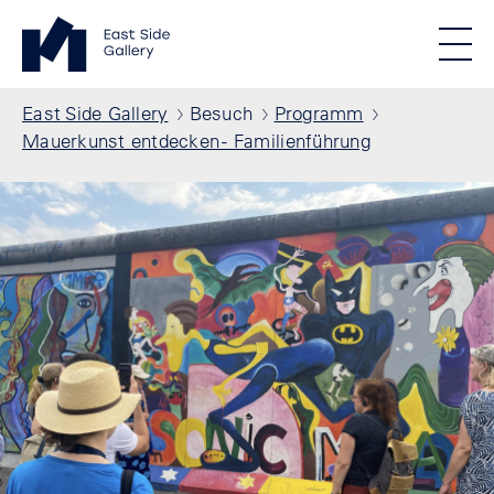
Direkt zum Inhalt
Standortmenu
East Side Gallery Startseite
STIFTUNG BERLINER MAUER
Show locations
Men
Alle Standorte
Pfadnavigation
East Side Gallery
Besuch
Programm
Mauerkunst entdecken - Familienführung