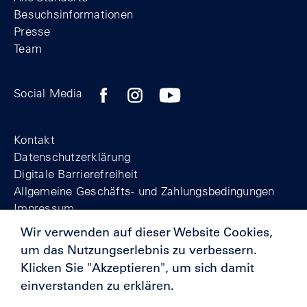
Besuchsinformationen
Presse
Team
Zum Facebook-Profil der Stiftung Berline
Zum Instagram-Profil der Stiftung 
Zum YouTube-Kanal der Stift
Social Media
Footer
Kontakt
Datenschutzerklärung
Digitale Barrierefreiheit
Allgemeine Geschäfts- und Zahlungsbedingungen
Impressum
Wir verwenden auf dieser Website Cookies,
um das Nutzungserlebnis zu verbessern.
© Stiftung Berliner Mauer 2025
Klicken Sie "Akzeptieren", um sich damit
einverstanden zu erklären.