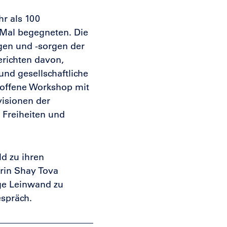
r als 100
 Mal begegneten. Die
gen und -sorgen der
erichten davon,
und gesellschaftliche
r offene Workshop mit
isionen der
 Freiheiten und
d zu ihren
erin Shay Tova
nge Leinwand zu
espräch.