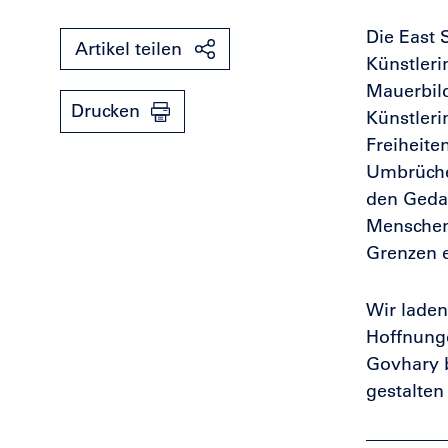
Die East 
Artikel teilen
Künstleri
Mauerbild
Drucken
Künstleri
Freiheite
Umbrüche 
den Geda
Menschen 
Grenzen e
Wir laden
Hoffnunge
Govhary b
gestalten