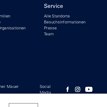
Service
milien
Alle Standorte
e
Besuchsinformationen
Organisationen
Presse
Team
iner Mauer
Social
Zum Facebook-Profil der
Zum Instagram-Prof
Zum YouTube
Media