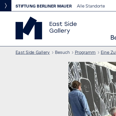
Direkt zum Inhalt
Standortmenu
Alle Standorte
STIFTUNG BERLINER MAUER
Show locations
East Side Gallery Startseite
Ha
B
Pfadnavigation
East Side Gallery
Besuch
Programm
Eine Zu