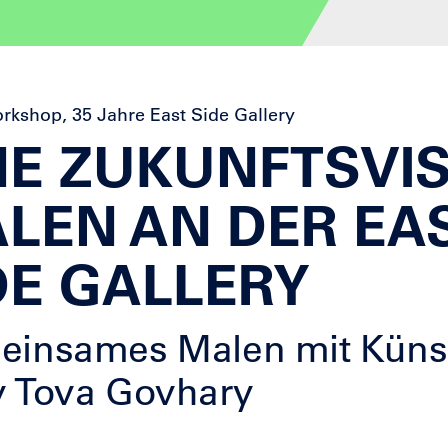
rkshop, 35 Jahre East Side Gallery
NE ZUKUNFTSVIS
LEN AN DER EA
DE GALLERY
insames Malen mit Künst
 Tova Govhary