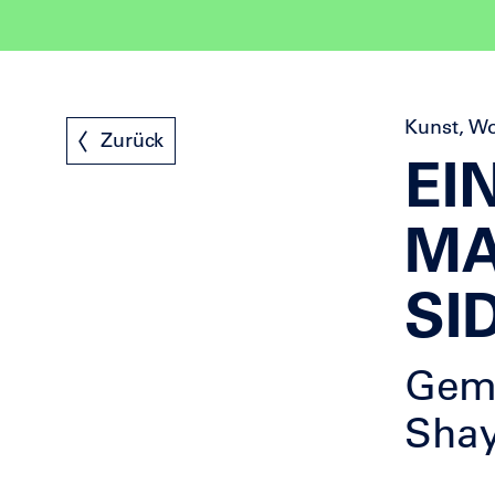
Kunst, Wo
Zurück
EI
MA
SI
Geme
Shay