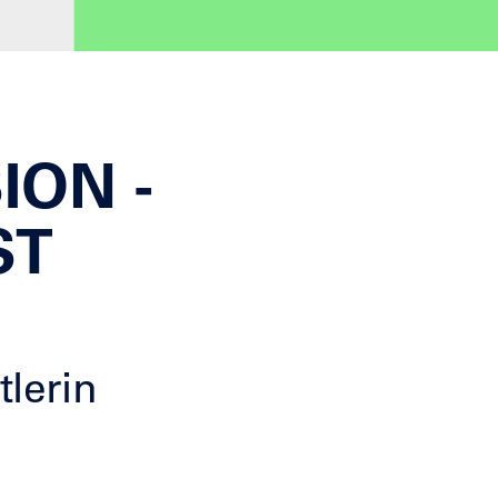
ION -
ST
lerin