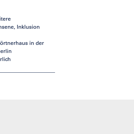
itere
hsene, Inklusion
örtnerhaus in der
erlin
lich