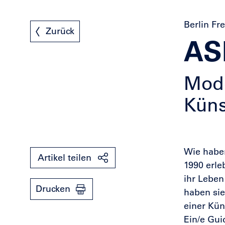
Berlin Fr
Zurück
AS
Mode
Küns
Wie haben
Artikel teilen
1990 erle
ihr Leben
Drucken
haben si
einer Kün
Ein/e Gui