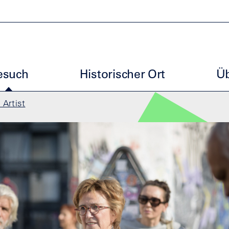
uptmenu ESG
esuch
Historischer Ort
Üb
 Artist