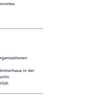
uerortes.
rganisationen
örtnerhaus in der
erlin
lich