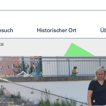
uptmenu GGL
esuch
Historischer Ort
Üb
he