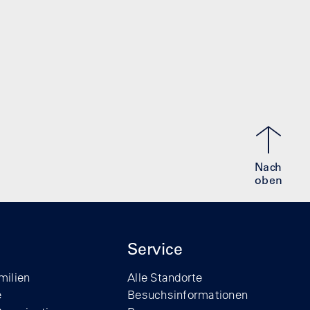
Nach
oben
Service
milien
Alle Standorte
e
Besuchsinformationen