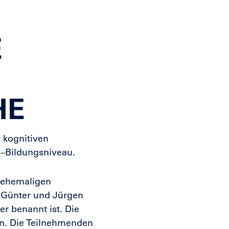
E
HE
 kognitiven
s
Bildungsniveau.
–
 ehemaligen
r Günter und Jürgen
r benannt ist. Die
in. Die Teilnehmenden