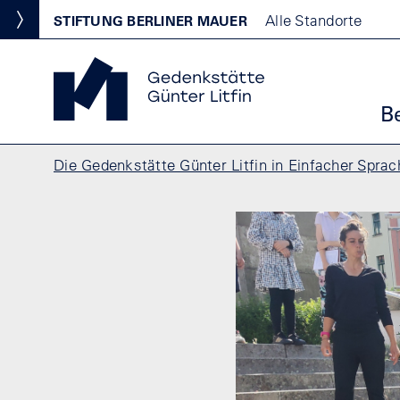
Direkt zum Inhalt
Standortmenu
Alle Standorte
STIFTUNG BERLINER MAUER
Show locations
Gedenkstätte Günter Litfin Startseite
Ha
B
Pfadnavigation
Die Gedenkstätte Günter Litfin in Einfacher Sprac