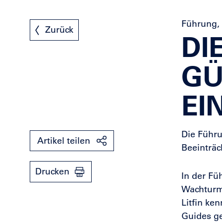
Führung, 
Zurück
DI
GÜ
EI
Die Führu
Artikel teilen
Beeinträc
Drucken
In der F
Wachturm 
Litfin ke
Guides ge