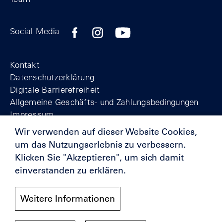
Zum Facebook-Profil der Stiftung Berline
Zum Instagram-Profil der Stiftung 
Zum YouTube-Kanal der Stift
Social Media
Footer
Kontakt
Datenschutzerklärung
Digitale Barrierefreiheit
Allgemeine Geschäfts- und Zahlungsbedingungen
Impressum
Wir verwenden auf dieser Website Cookies,
um das Nutzungserlebnis zu verbessern.
© Stiftung Berliner Mauer 2025
Klicken Sie "Akzeptieren", um sich damit
einverstanden zu erklären.
Förderer
Weitere Informationen