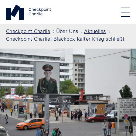
Direkt zum Inhalt
Standortmenu
Checkpoint Charlie Startseite
STIFTUNG BERLINER MAUER
Show locations
Men
Alle Standorte
Pfadnavigation
Checkpoint Charlie
Über Uns
Aktuelles
Checkpoint Charlie: Blackbox Kalter Krieg schließt